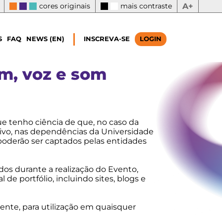
cores originais
mais contraste
A+
S
FAQ
NEWS (EN)
INSCREVA-SE
LOGIN
m, voz e som
ue tenho ciência de que, no caso da
tivo, nas dependências da Universidade
 poderão ser captados pelas entidades
os durante a realização do Evento,
de portfólio, incluindo sites, blogs e
gente, para utilização em quaisquer