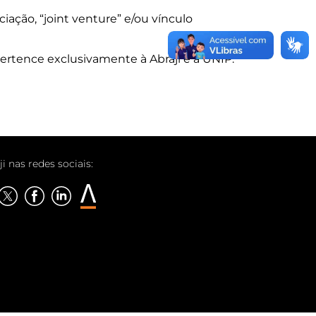
iação, “joint venture” e/ou vínculo
ertence exclusivamente à Abraji e à UNIP.
ji nas redes sociais: