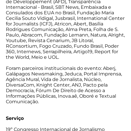
de Développement (AFD), Transparência
Internacional - Brasil, SBT News, Embaixada e
Consulados dos EUA no Brasil, Fundação Maria
Cecilia Souto Vidigal, Jusbrasil, International Center
for Journalists (ICFJ), Atricon, Abert, Basília
Rodrigues Comunicação, Alma Preta, Folha de S.
Paulo, Abracom, Fundação Lemann, Natura, Alright,
Youtube, Revista Cenarium, JB Litoral,
RConsortium, Fogo Cruzado, Fundo Brasil, Poder
360, Internews, Serrapilheira, Artigo19, Report for
the World, Meio e UOL.
Foram parceiros institucionais do evento: Aberj,
Galápagos Newsmaking, Jeduca, Portal Imprensa,
Agência Mural, Vida de Jornalista, Núcleo,
DiversaCom, Knight Center, ANJ, Pacto pela
Democracia, Fórum De Direito de Acesso a
Informações Públicas, Inova.aê, Oboré e Textual
Comunicação.
Serviço
19º Congresso Internacional de Jornalismo