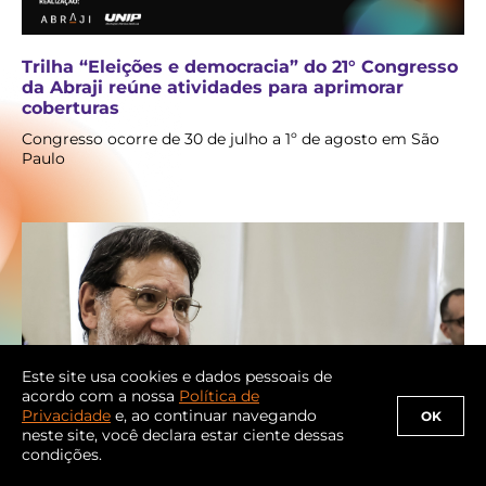
Trilha “Eleições e democracia” do 21° Congresso
da Abraji reúne atividades para aprimorar
coberturas
Congresso ocorre de 30 de julho a 1º de agosto em São
Paulo
Este site usa cookies e dados pessoais de
acordo com a nossa
Política de
Privacidade
e, ao continuar navegando
OK
neste site, você declara estar ciente dessas
Legado de Marcelo Beraba será tema de sessão
condições.
especial no 21° Congresso da Abraji