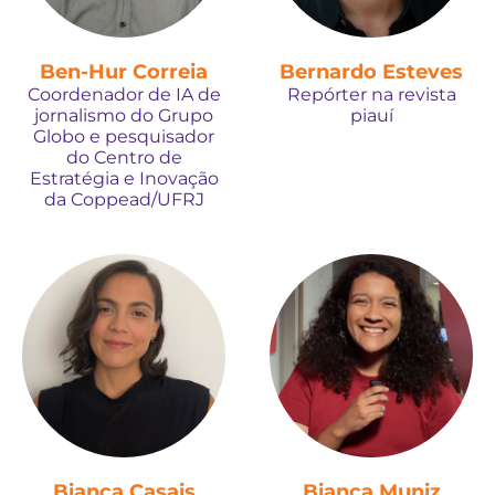
Ben-Hur Correia
Bernardo Esteves
Coordenador de IA de
Repórter na revista
jornalismo do Grupo
piauí
Globo e pesquisador
do Centro de
Estratégia e Inovação
da Coppead/UFRJ
Bianca Casais
Bianca Muniz