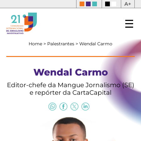
A+
Home
>
Palestrantes
>
Wendal Carmo
Wendal Carmo
Editor-chefe da Mangue Jornalismo (SE)
e repórter da CartaCapital