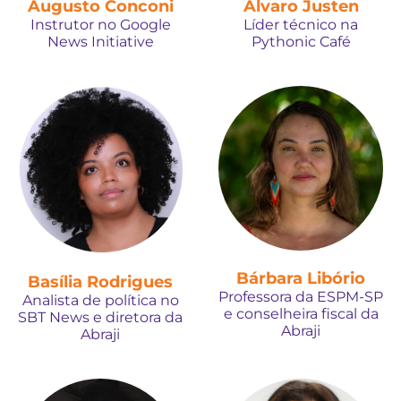
Augusto Conconi
Álvaro Justen
Instrutor no Google
Líder técnico na
News Initiative
Pythonic Café
Bárbara Libório
Basília Rodrigues
Professora da ESPM-SP
Analista de política no
e conselheira fiscal da
SBT News e diretora da
Abraji
Abraji