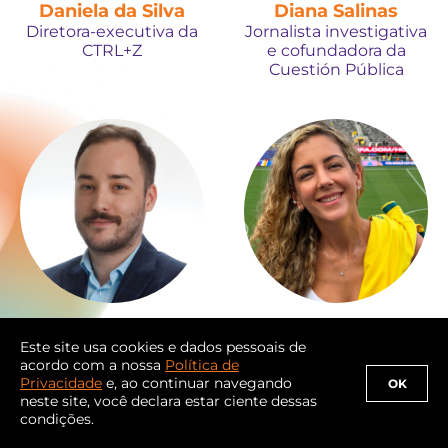
Daniela da Silva
Diana Salinas
Diretora-executiva da
Jornalista investigativa
CTRL+Z
e cofundadora da
Cuestión Pública
Dimitrius Dantas
Domitila Becker
Este site usa cookies e dados pessoais de
Repórter no jornal O
Jornalista esportiva
acordo com a nossa
Política de
Globo
Privacidade
e, ao continuar navegando
OK
neste site, você declara estar ciente dessas
condições.