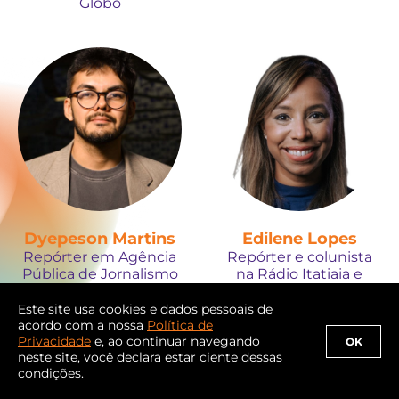
Globo
Dyepeson Martins
Edilene Lopes
Repórter em Agência
Repórter e colunista
Pública de Jornalismo
na Rádio Itatiaia e
Investigativo
analista na CNN
Este site usa cookies e dados pessoais de
acordo com a nossa
Política de
Privacidade
e, ao continuar navegando
OK
neste site, você declara estar ciente dessas
condições.