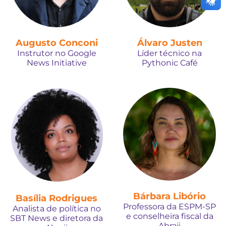
Augusto Conconi
Álvaro Justen
Instrutor no Google
Líder técnico na
News Initiative
Pythonic Café
Bárbara Libório
Basília Rodrigues
Professora da ESPM-SP
Analista de política no
e conselheira fiscal da
SBT News e diretora da
Abraji