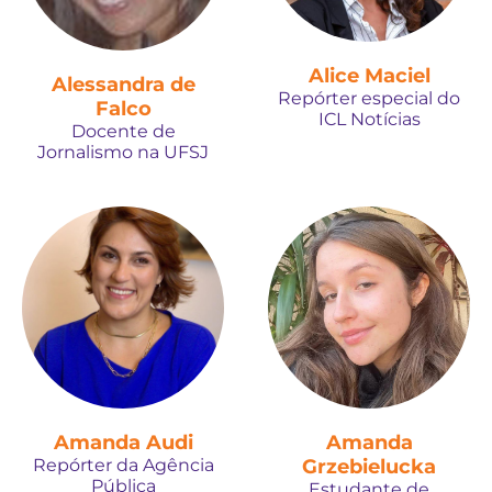
Alice Maciel
Alessandra de
Repórter especial do
Falco
ICL Notícias
Docente de
Jornalismo na UFSJ
Amanda Audi
Amanda
Repórter da Agência
Grzebielucka
Pública
Estudante de