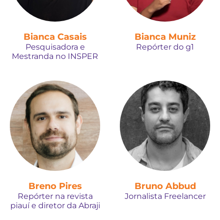
Bianca Casais
Bianca Muniz
Pesquisadora e
Repórter do g1
Mestranda no INSPER
Breno Pires
Bruno Abbud
Repórter na revista
Jornalista Freelancer
piauí e diretor da Abraji