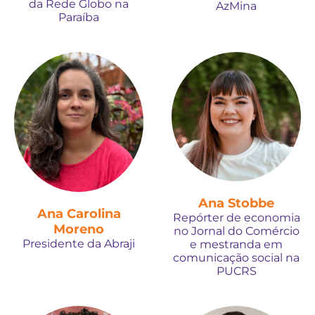
da Rede Globo na
AzMina
Paraíba
Ana Stobbe
Ana Carolina
Repórter de economia
Moreno
no Jornal do Comércio
Presidente da Abraji
e mestranda em
comunicação social na
PUCRS