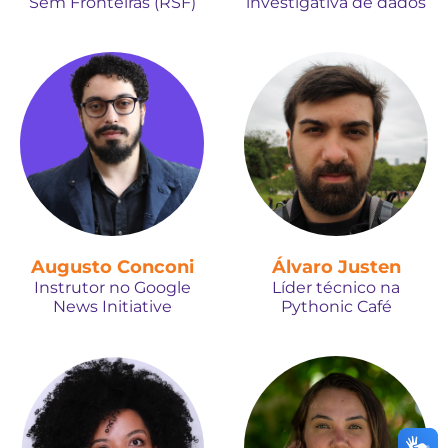
Sem Fronteiras (RSF)
investigativa de dados
Augusto Conconi
Álvaro Justen
Instrutor no Google
Líder técnico na
News Initiative
Pythonic Café