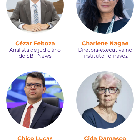
Cézar Feitoza
Charlene Nagae
Analista de judiciário
Diretora-executiva no
do SBT News
Instituto Tornavoz
Chico Lucas
Cida Damasco