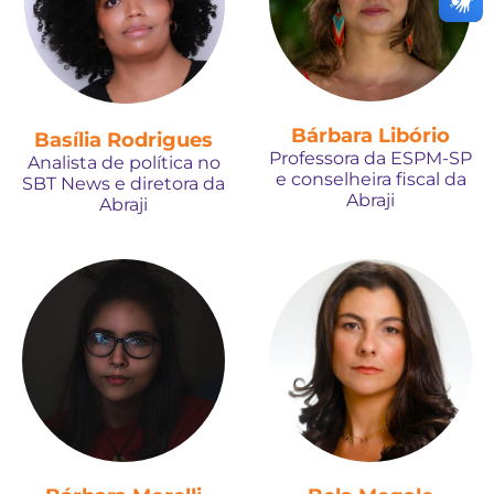
Bárbara Libório
Basília Rodrigues
Professora da ESPM-SP
Analista de política no
e conselheira fiscal da
SBT News e diretora da
Abraji
Abraji