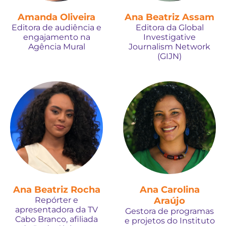
Amanda Oliveira
Ana Beatriz Assam
Editora de audiência e
Editora da Global
engajamento na
Investigative
Agência Mural
Journalism Network
(GIJN)
Ana Beatriz Rocha
Ana Carolina
Repórter e
Araújo
apresentadora da TV
Gestora de programas
Cabo Branco, afiliada
e projetos do Instituto