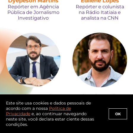
Dyepeson Martins
Edilene Lopes
Repórter em Agência
Repórter e colunista
Pública de Jornalismo
na Rádio Itatiaia e
Investigativo
analista na CNN
Eduardo Gonçalves
Eduardo Goulart
Repórter do jornal O
Editor sênior de
Este site usa cookies e dados pessoais de
Globo em Brasília
investigações no
acordo com a nossa
Política de
Intercept Brasil
Privacidade
e, ao continuar navegando
OK
neste site, você declara estar ciente dessas
condições.