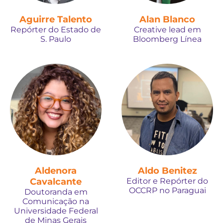
Aguirre Talento
Alan Blanco
Repórter do Estado de
Creative lead em
S. Paulo
Bloomberg Línea
Aldenora
Aldo Benitez
Cavalcante
Editor e Repórter do
OCCRP no Paraguai
Doutoranda em
Comunicação na
Universidade Federal
de Minas Gerais