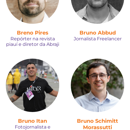
Breno Pires
Bruno Abbud
Repórter na revista
Jornalista Freelancer
piauí e diretor da Abraji
Bruno Itan
Bruno Schimitt
Fotojornalista e
Morassutti