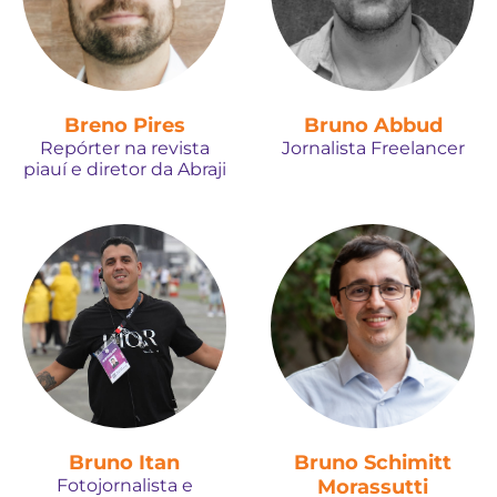
Breno Pires
Bruno Abbud
Repórter na revista
Jornalista Freelancer
piauí e diretor da Abraji
Bruno Itan
Bruno Schimitt
Fotojornalista e
Morassutti