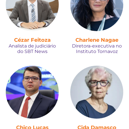
Cézar Feitoza
Charlene Nagae
Analista de judiciário
Diretora-executiva no
do SBT News
Instituto Tornavoz
Chico Lucas
Cida Damasco