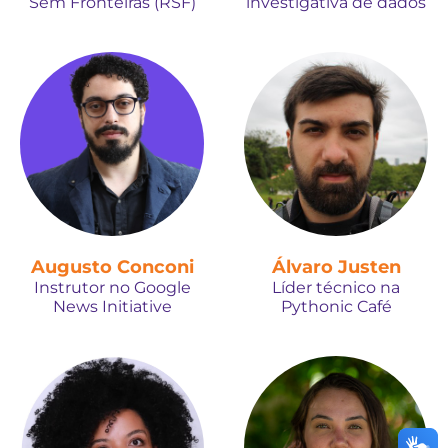
Sem Fronteiras (RSF)
investigativa de dados
Augusto Conconi
Álvaro Justen
Instrutor no Google
Líder técnico na
News Initiative
Pythonic Café