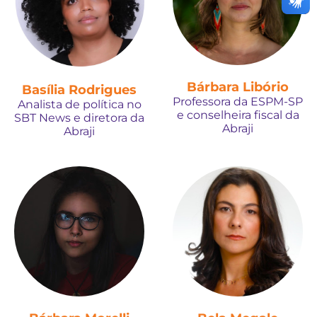
Bárbara Libório
Basília Rodrigues
Professora da ESPM-SP
Analista de política no
e conselheira fiscal da
SBT News e diretora da
Abraji
Abraji