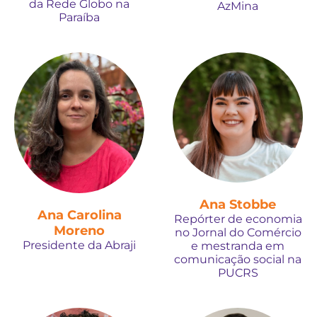
da Rede Globo na
AzMina
Paraíba
Ana Stobbe
Ana Carolina
Repórter de economia
Moreno
no Jornal do Comércio
Presidente da Abraji
e mestranda em
comunicação social na
PUCRS