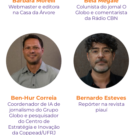
Bárbara Morelli
Bela Megale
Webmaster e editora
Colunista do jornal O
na Casa da Árvore
Globo e comentarista
da Rádio CBN
Ben-Hur Correia
Bernardo Esteves
Coordenador de IA de
Repórter na revista
jornalismo do Grupo
piauí
Globo e pesquisador
do Centro de
Estratégia e Inovação
da Coppead/UFRJ