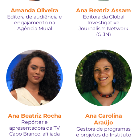
Amanda Oliveira
Ana Beatriz Assam
Editora de audiência e
Editora da Global
engajamento na
Investigative
Agência Mural
Journalism Network
(GIJN)
Ana Beatriz Rocha
Ana Carolina
Repórter e
Araújo
apresentadora da TV
Gestora de programas
Cabo Branco, afiliada
e projetos do Instituto