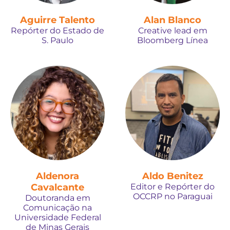
Aguirre Talento
Alan Blanco
Repórter do Estado de
Creative lead em
S. Paulo
Bloomberg Línea
Aldenora
Aldo Benitez
Cavalcante
Editor e Repórter do
OCCRP no Paraguai
Doutoranda em
Comunicação na
Universidade Federal
de Minas Gerais