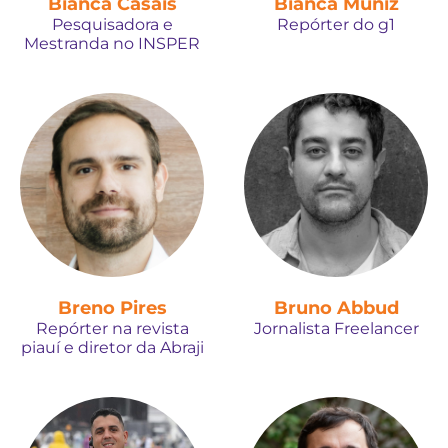
Bianca Casais
Bianca Muniz
Pesquisadora e
Repórter do g1
Mestranda no INSPER
Breno Pires
Bruno Abbud
Repórter na revista
Jornalista Freelancer
piauí e diretor da Abraji