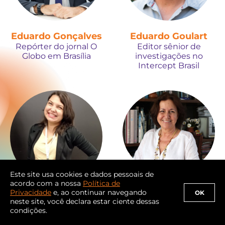
Eduardo Gonçalves
Eduardo Goulart
Repórter do jornal O
Editor sênior de
Globo em Brasília
investigações no
Intercept Brasil
Este site usa cookies e dados pessoais de
acordo com a nossa
Política de
Elvira Lobato
Privacidade
e, ao continuar navegando
OK
Elismarcia Tosta
Jornalista freelancer
neste site, você declara estar ciente dessas
Jornalista e escritora
condições.