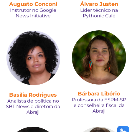
Augusto Conconi
Álvaro Justen
Instrutor no Google
Líder técnico na
News Initiative
Pythonic Café
Bárbara Libório
Basília Rodrigues
Professora da ESPM-SP
Analista de política no
e conselheira fiscal da
SBT News e diretora da
Abraji
Abraji