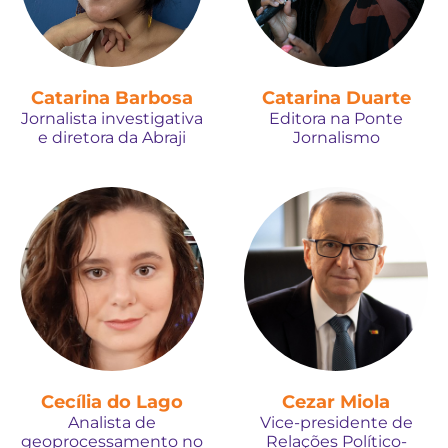
Catarina Barbosa
Catarina Duarte
Jornalista investigativa
Editora na Ponte
e diretora da Abraji
Jornalismo
Cecília do Lago
Cezar Miola
Analista de
Vice-presidente de
geoprocessamento no
Relações Político-