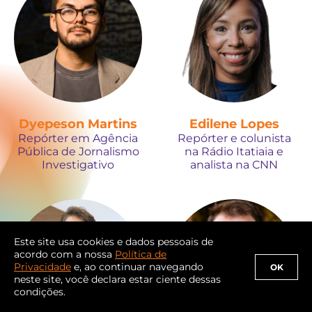
Dyepeson Martins
Edilene Lopes
Repórter em Agência
Repórter e colunista
Pública de Jornalismo
na Rádio Itatiaia e
Investigativo
analista na CNN
Este site usa cookies e dados pessoais de
acordo com a nossa
Política de
Privacidade
e, ao continuar navegando
OK
neste site, você declara estar ciente dessas
condições.