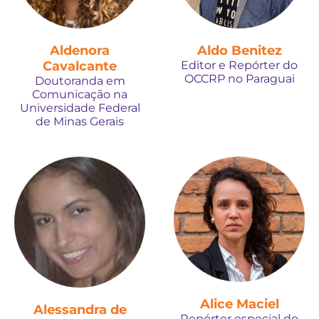
Aldenora
Aldo Benitez
Cavalcante
Editor e Repórter do
OCCRP no Paraguai
Doutoranda em
Comunicação na
Universidade Federal
de Minas Gerais
Alice Maciel
Alessandra de
Repórter especial do