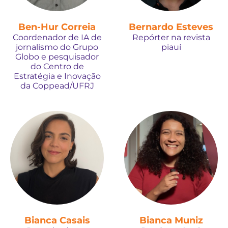
Ben-Hur Correia
Bernardo Esteves
Coordenador de IA de
Repórter na revista
jornalismo do Grupo
piauí
Globo e pesquisador
do Centro de
Estratégia e Inovação
da Coppead/UFRJ
Bianca Casais
Bianca Muniz