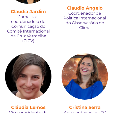
Claudio Angelo
Claudia Jardim
Coordenador de
Jornalista,
Política Internacional
coordenadora de
do Observatório do
Comunicação do
Clima
Comitê Internacional
da Cruz Vermelha
(CICV)
Cláudia Lemos
Cristina Serra
Vice-presidente da
Apresentadora na TV