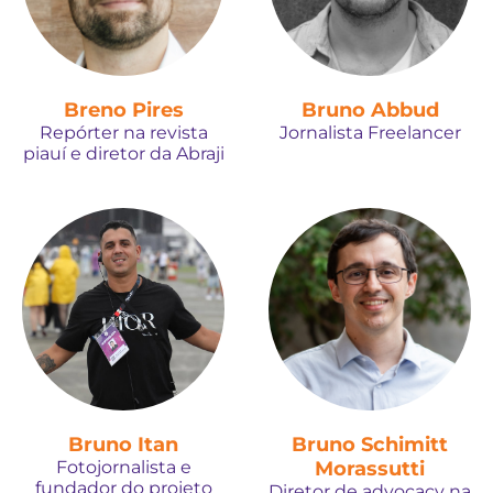
Breno Pires
Bruno Abbud
Repórter na revista
Jornalista Freelancer
piauí e diretor da Abraji
Bruno Itan
Bruno Schimitt
Fotojornalista e
Morassutti
fundador do projeto
Diretor de advocacy na