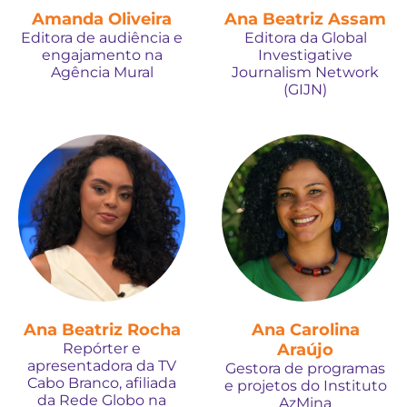
Amanda Oliveira
Ana Beatriz Assam
Editora de audiência e
Editora da Global
engajamento na
Investigative
Agência Mural
Journalism Network
(GIJN)
Ana Beatriz Rocha
Ana Carolina
Repórter e
Araújo
apresentadora da TV
Gestora de programas
Cabo Branco, afiliada
e projetos do Instituto
da Rede Globo na
AzMina