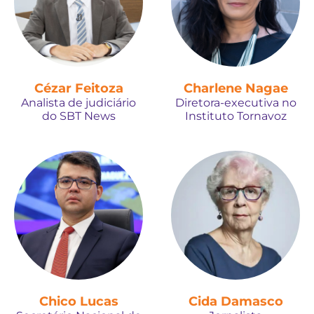
Cézar Feitoza
Charlene Nagae
Analista de judiciário
Diretora-executiva no
do SBT News
Instituto Tornavoz
Chico Lucas
Cida Damasco