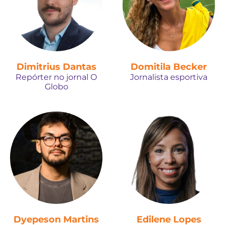
Dimitrius Dantas
Domitila Becker
Repórter no jornal O
Jornalista esportiva
Globo
Dyepeson Martins
Edilene Lopes