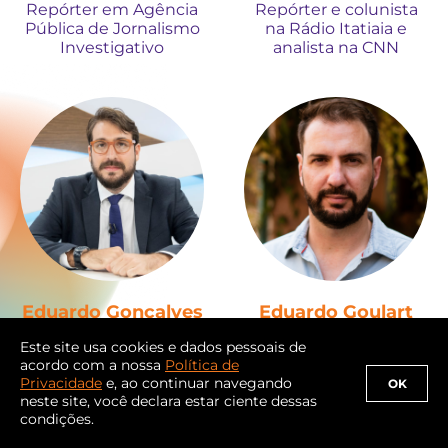
Repórter em Agência
Repórter e colunista
Pública de Jornalismo
na Rádio Itatiaia e
Investigativo
analista na CNN
Eduardo Gonçalves
Eduardo Goulart
Repórter do jornal O
Editor sênior de
Este site usa cookies e dados pessoais de
Globo em Brasília
investigações no
acordo com a nossa
Política de
Intercept Brasil
Privacidade
e, ao continuar navegando
OK
neste site, você declara estar ciente dessas
condições.