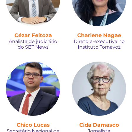
Cézar Feitoza
Charlene Nagae
Analista de judiciário
Diretora-executiva no
do SBT News
Instituto Tornavoz
Chico Lucas
Cida Damasco
Secretário Nacional de
Jornalista