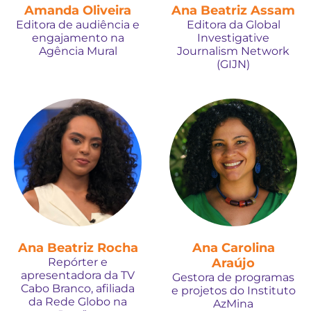
Amanda Oliveira
Ana Beatriz Assam
Editora de audiência e
Editora da Global
engajamento na
Investigative
Agência Mural
Journalism Network
(GIJN)
Ana Beatriz Rocha
Ana Carolina
Repórter e
Araújo
apresentadora da TV
Gestora de programas
Cabo Branco, afiliada
e projetos do Instituto
da Rede Globo na
AzMina