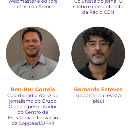
Webmaster e editora
Colunista do jornal O
na Casa da Árvore
Globo e comentarista
da Rádio CBN
Ben-Hur Correia
Bernardo Esteves
Coordenador de IA de
Repórter na revista
jornalismo do Grupo
piauí
Globo e pesquisador
do Centro de
Estratégia e Inovação
da Coppead/UFRJ