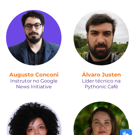
Augusto Conconi
Álvaro Justen
Instrutor no Google
Líder técnico na
News Initiative
Pythonic Café