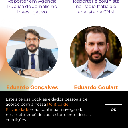
Repórter em Agência
Repórter e colunista
Pública de Jornalismo
na Rádio Itatiaia e
Investigativo
analista na CNN
Eduardo Gonçalves
Eduardo Goulart
Repórter do jornal O
Editor sênior de
Globo em Brasília
investigações no
Este site usa cookies e dados pessoais de
Intercept Brasil
acordo com a nossa
Política de
Privacidade
e, ao continuar navegando
OK
neste site, você declara estar ciente dessas
condições.