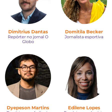
Dimitrius Dantas
Domitila Becker
Repórter no jornal O
Jornalista esportiva
Globo
Dyepeson Martins
Edilene Lopes