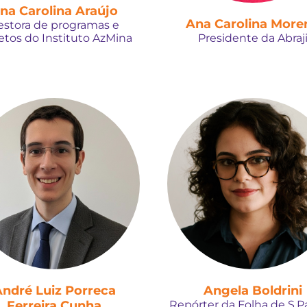
na Carolina Araújo
Ana Carolina More
estora de programas e
etos do Instituto AzMina
Presidente da Abraj
ndré Luiz Porreca
Angela Boldrini
Ferreira Cunha
Repórter da Folha de S.P