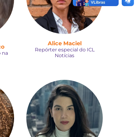
Alice Maciel
co
Repórter especial do ICL
 na
Notícias