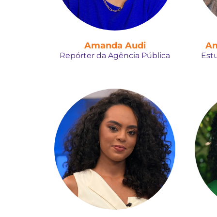
Amanda Audi
Am
Repórter da Agência Pública
Est