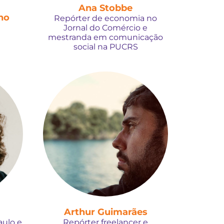
Ana Stobbe
no
Repórter de economia no
Jornal do Comércio e
i
mestranda em comunicação
social na PUCRS
Arthur Guimarães
aulo e
Repórter freelancer e