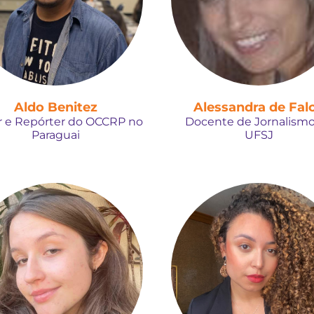
Aldo Benitez
Alessandra de Fal
r e Repórter do OCCRP no
Docente de Jornalismo
Paraguai
UFSJ