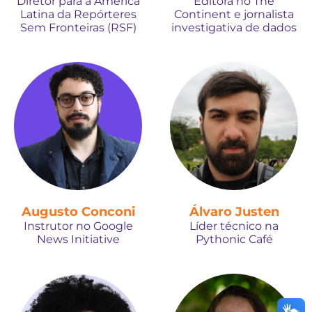
Diretor para a América
Editora no The
Latina da Repórteres
Continent e jornalista
Sem Fronteiras (RSF)
investigativa de dados
Augusto Conconi
Álvaro Justen
Instrutor no Google
Líder técnico na
News Initiative
Pythonic Café