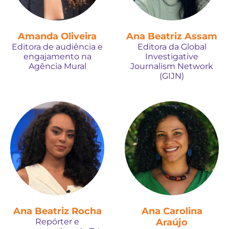
Amanda Oliveira
Ana Beatriz Assam
Editora de audiência e
Editora da Global
engajamento na
Investigative
Agência Mural
Journalism Network
(GIJN)
Ana Beatriz Rocha
Ana Carolina
Repórter e
Araújo