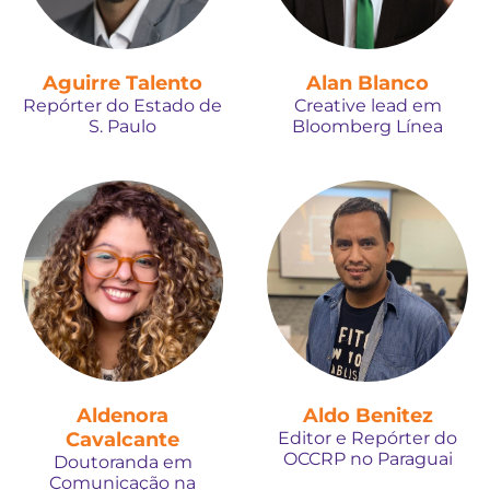
Aguirre Talento
Alan Blanco
Repórter do Estado de
Creative lead em
S. Paulo
Bloomberg Línea
Aldenora
Aldo Benitez
Cavalcante
Editor e Repórter do
OCCRP no Paraguai
Doutoranda em
Comunicação na