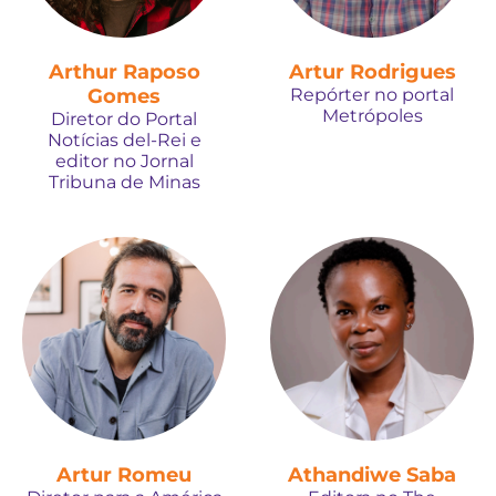
Arthur Raposo
Artur Rodrigues
Gomes
Repórter no portal
Metrópoles
Diretor do Portal
Notícias del-Rei e
editor no Jornal
Tribuna de Minas
Artur Romeu
Athandiwe Saba