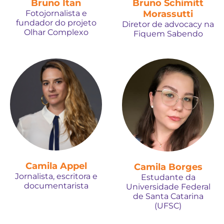
Bruno Itan
Bruno Schimitt
Fotojornalista e
Morassutti
fundador do projeto
Diretor de advocacy na
Olhar Complexo
Fiquem Sabendo
Camila Appel
Camila Borges
Jornalista, escritora e
Estudante da
documentarista
Universidade Federal
de Santa Catarina
(UFSC)