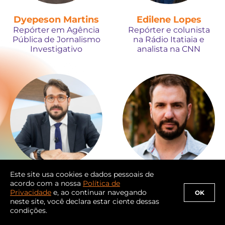
Dyepeson Martins
Edilene Lopes
Repórter em Agência
Repórter e colunista
Pública de Jornalismo
na Rádio Itatiaia e
Investigativo
analista na CNN
Este site usa cookies e dados pessoais de
Eduardo Gonçalves
Eduardo Goulart
acordo com a nossa
Política de
Repórter do jornal O
Editor sênior de
Privacidade
e, ao continuar navegando
OK
Globo em Brasília
investigações no
neste site, você declara estar ciente dessas
condições.
Intercept Brasil