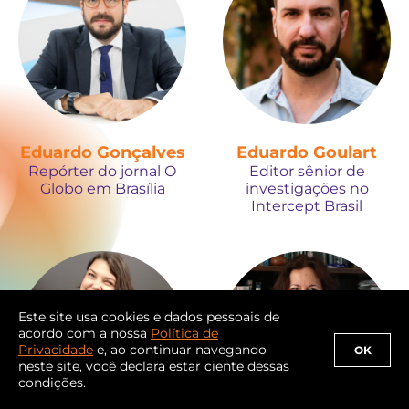
Eduardo Gonçalves
Eduardo Goulart
Repórter do jornal O
Editor sênior de
Globo em Brasília
investigações no
Intercept Brasil
Este site usa cookies e dados pessoais de
acordo com a nossa
Política de
Privacidade
e, ao continuar navegando
OK
neste site, você declara estar ciente dessas
condições.