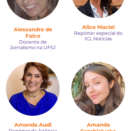
Alice Maciel
Alessandra de
Repórter especial do
Falco
ICL Notícias
Docente de
Jornalismo na UFSJ
Amanda Audi
Amanda
Repórter da Agência