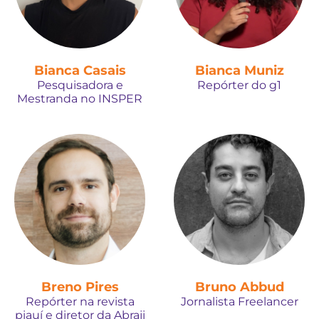
Bianca Casais
Bianca Muniz
Pesquisadora e
Repórter do g1
Mestranda no INSPER
Breno Pires
Bruno Abbud
Repórter na revista
Jornalista Freelancer
piauí e diretor da Abraji