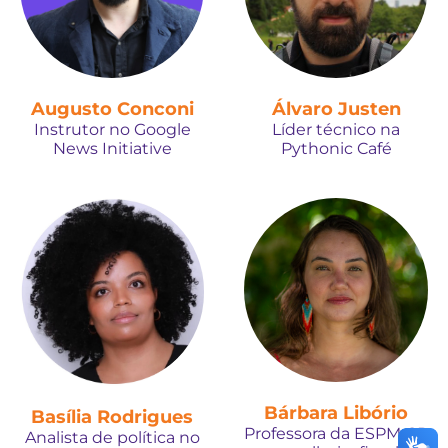
Augusto Conconi
Álvaro Justen
Instrutor no Google
Líder técnico na
News Initiative
Pythonic Café
Bárbara Libório
Basília Rodrigues
Professora da ESPM-SP
Analista de política no