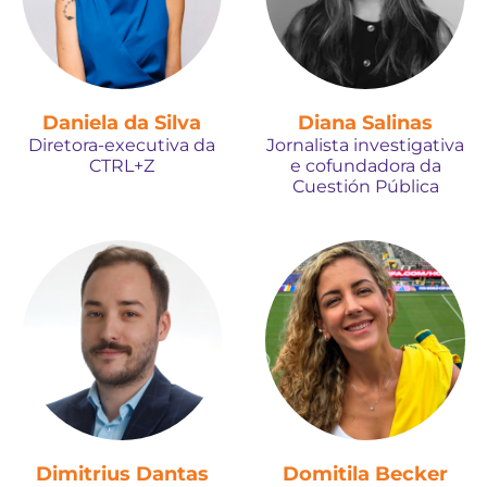
Daniela da Silva
Diana Salinas
Diretora-executiva da
Jornalista investigativa
CTRL+Z
e cofundadora da
Cuestión Pública
Dimitrius Dantas
Domitila Becker