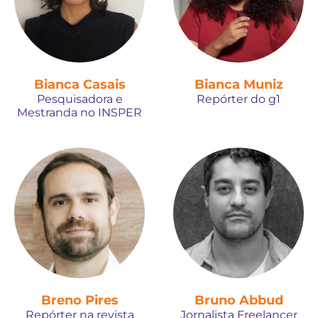
Bianca Casais
Bianca Muniz
Pesquisadora e
Repórter do g1
Mestranda no INSPER
Breno Pires
Bruno Abbud
Repórter na revista
Jornalista Freelancer