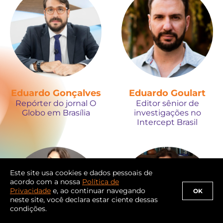
Eduardo Gonçalves
Eduardo Goulart
Repórter do jornal O
Editor sênior de
Globo em Brasília
investigações no
Intercept Brasil
Este site usa cookies e dados pessoais de
acordo com a nossa
Política de
Privacidade
e, ao continuar navegando
OK
neste site, você declara estar ciente dessas
condições.