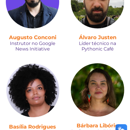
Augusto Conconi
Álvaro Justen
Instrutor no Google
Líder técnico na
News Initiative
Pythonic Café
Bárbara Libório
Basília Rodrigues