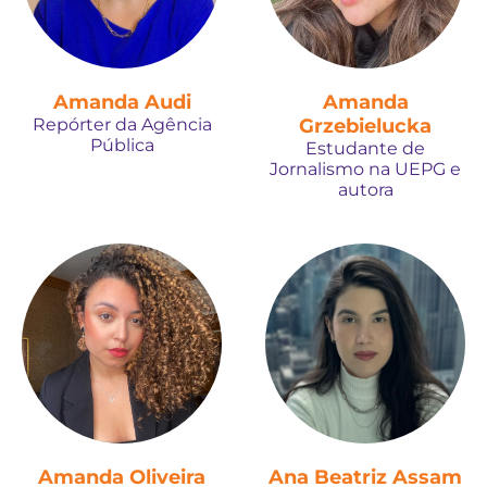
Amanda Audi
Amanda
Repórter da Agência
Grzebielucka
Pública
Estudante de
Jornalismo na UEPG e
autora
Amanda Oliveira
Ana Beatriz Assam