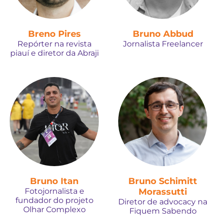
Breno Pires
Bruno Abbud
Repórter na revista
Jornalista Freelancer
piauí e diretor da Abraji
Bruno Itan
Bruno Schimitt
Fotojornalista e
Morassutti
fundador do projeto
Diretor de advocacy na
Olhar Complexo
Fiquem Sabendo