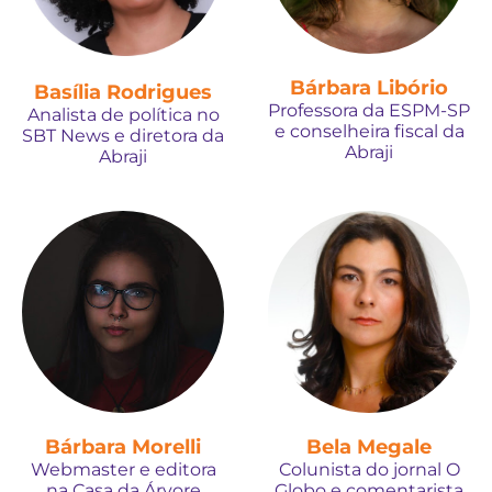
Bárbara Libório
Basília Rodrigues
Professora da ESPM-SP
Analista de política no
e conselheira fiscal da
SBT News e diretora da
Abraji
Abraji
Bárbara Morelli
Bela Megale
Webmaster e editora
Colunista do jornal O
na Casa da Árvore
Globo e comentarista