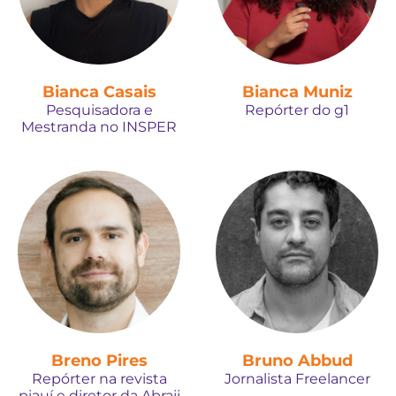
Bianca Casais
Bianca Muniz
Pesquisadora e
Repórter do g1
Mestranda no INSPER
Breno Pires
Bruno Abbud
Repórter na revista
Jornalista Freelancer
piauí e diretor da Abraji