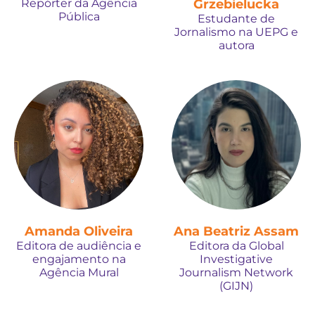
Repórter da Agência
Grzebielucka
Pública
Estudante de
Jornalismo na UEPG e
autora
Amanda Oliveira
Ana Beatriz Assam
Editora de audiência e
Editora da Global
engajamento na
Investigative
Agência Mural
Journalism Network
(GIJN)