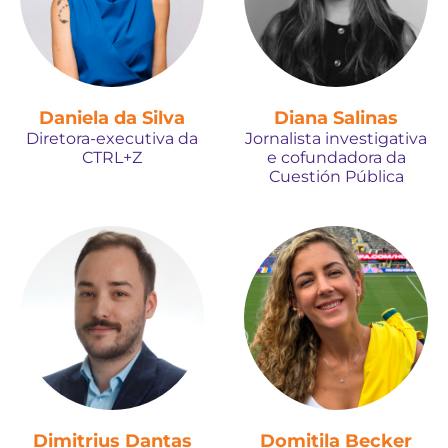
Daniela da Silva
Diana Salinas
Diretora-executiva da
Jornalista investigativa
CTRL+Z
e cofundadora da
Cuestión Pública
Dimitrius Dantas
Domitila Becker