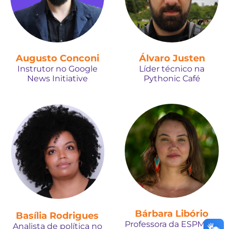
Augusto Conconi
Álvaro Justen
Instrutor no Google
Líder técnico na
News Initiative
Pythonic Café
Bárbara Libório
Basília Rodrigues
Professora da ESPM-SP
Analista de política no