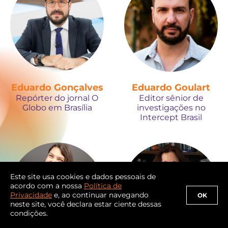
Eduardo Gonçalves
Eduardo Goulart
Repórter do jornal O
Editor sênior de
Globo em Brasília
investigações no
Intercept Brasil
Este site usa cookies e dados pessoais de
acordo com a nossa
Política de
Privacidade
e, ao continuar navegando
OK
neste site, você declara estar ciente dessas
condições.