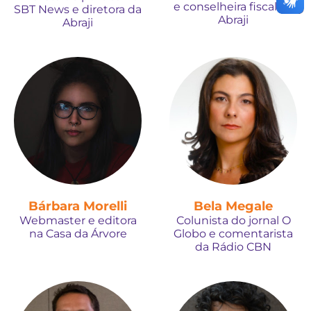
e conselheira fiscal da
SBT News e diretora da
Abraji
Abraji
Bárbara Morelli
Bela Megale
Webmaster e editora
Colunista do jornal O
na Casa da Árvore
Globo e comentarista
da Rádio CBN