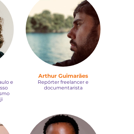
Arthur Guimarães
aulo e
Repórter freelancer e
esso
documentarista
ismo
ji