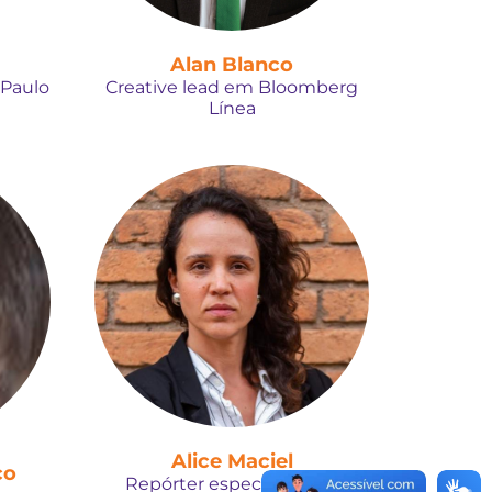
Alan Blanco
 Paulo
Creative lead em Bloomberg
Línea
Alice Maciel
co
Repórter especial do ICL