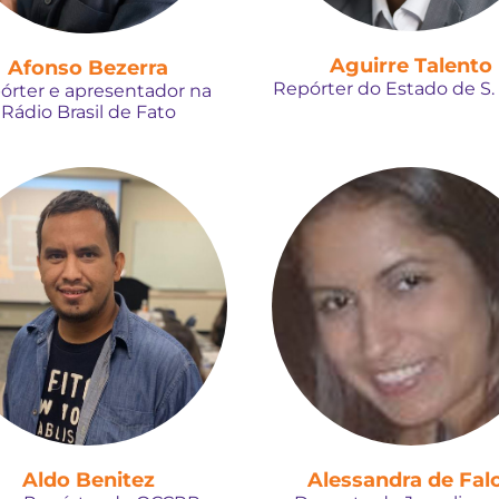
Aguirre Talento
Afonso Bezerra
Repórter do Estado de S.
órter e apresentador na
Rádio Brasil de Fato
Aldo Benitez
Alessandra de Fal