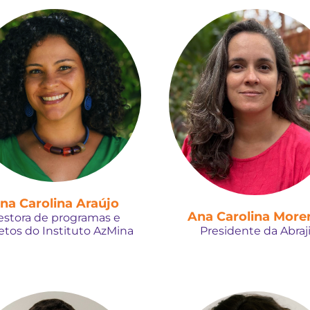
na Carolina Araújo
Ana Carolina More
estora de programas e
etos do Instituto AzMina
Presidente da Abraj