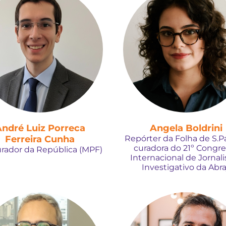
ndré Luiz Porreca
Angela Boldrini
Ferreira Cunha
Repórter da Folha de S.P
curadora do 21º Congr
rador da República (MPF)
Internacional de Jornal
Investigativo da Abra