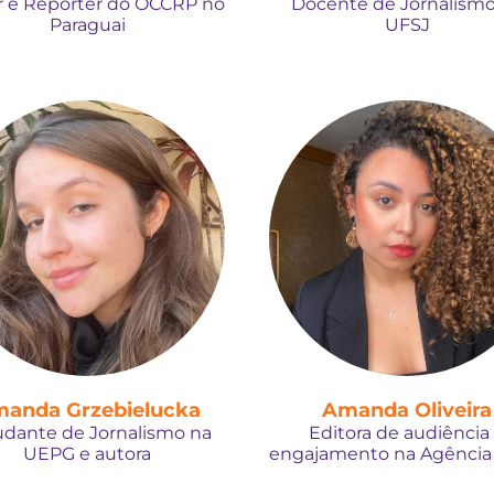
r e Repórter do OCCRP no
Docente de Jornalismo
Paraguai
UFSJ
anda Grzebielucka
Amanda Oliveira
udante de Jornalismo na
Editora de audiência
UEPG e autora
engajamento na Agência