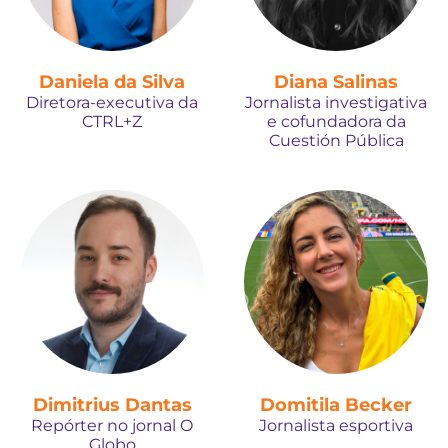
Daniela da Silva
Diana Salinas
Diretora-executiva da
Jornalista investigativa
CTRL+Z
e cofundadora da
Cuestión Pública
Dimitrius Dantas
Domitila Becker
Repórter no jornal O
Jornalista esportiva
Globo