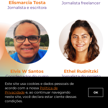
Elismarcia Tosta
Jornalista freelancer
Jornalista e escritora
Elvis W Santos
Ethel Rudnitzki
Coordenador do curso
Jornalista do projeto
de Jornalismo da Unip
Observatório de IA nas
Este site usa cookies e dados pessoais de
Eleições
acordo com a nossa
Política de
Privacidade
e, ao continuar navegando
OK
neste site, você declara estar ciente dessas
condições.