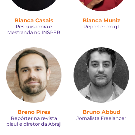
Bianca Casais
Bianca Muniz
Pesquisadora e
Repórter do g1
Mestranda no INSPER
Breno Pires
Bruno Abbud
Repórter na revista
Jornalista Freelancer
piauí e diretor da Abraji