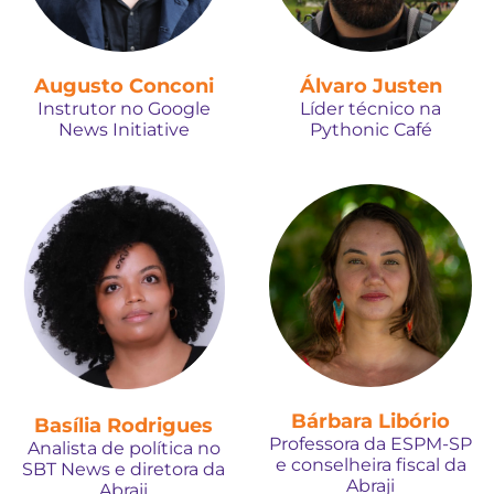
Augusto Conconi
Álvaro Justen
Instrutor no Google
Líder técnico na
News Initiative
Pythonic Café
Bárbara Libório
Basília Rodrigues
Professora da ESPM-SP
Analista de política no
e conselheira fiscal da
SBT News e diretora da
Abraji
Abraji