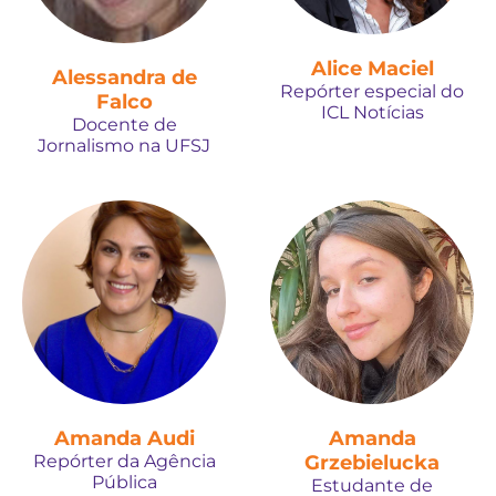
Alice Maciel
Alessandra de
Repórter especial do
Falco
ICL Notícias
Docente de
Jornalismo na UFSJ
Amanda Audi
Amanda
Repórter da Agência
Grzebielucka
Pública
Estudante de