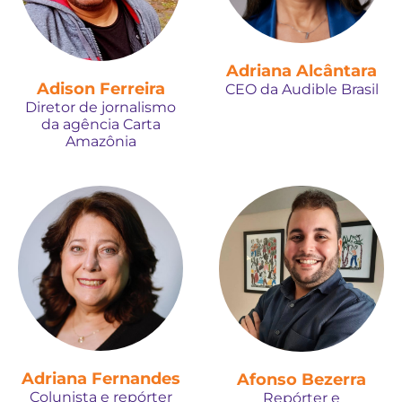
Adriana Alcântara
Adison Ferreira
CEO da Audible Brasil
Diretor de jornalismo
da agência Carta
Amazônia
Adriana Fernandes
Afonso Bezerra
Colunista e repórter
Repórter e