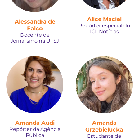
Alice Maciel
Alessandra de
Repórter especial do
Falco
ICL Notícias
Docente de
Jornalismo na UFSJ
Amanda Audi
Amanda
Repórter da Agência
Grzebielucka
Pública
Estudante de