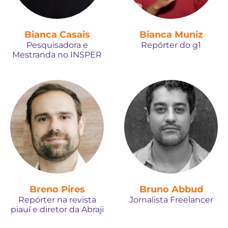
Bianca Casais
Bianca Muniz
Pesquisadora e
Repórter do g1
Mestranda no INSPER
Breno Pires
Bruno Abbud
Repórter na revista
Jornalista Freelancer
piauí e diretor da Abraji