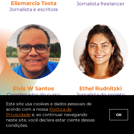
Elismarcia Tosta
Jornalista freelancer
Jornalista e escritora
Elvis W Santos
Ethel Rudnitzki
Coordenador do curso
Jornalista do projeto
de Jornalismo da Unip
Observatório de IA nas
Este site usa cookies e dados pessoais de
Eleições
acordo com a nossa
Política de
Privacidade
e, ao continuar navegando
OK
neste site, você declara estar ciente dessas
condições.