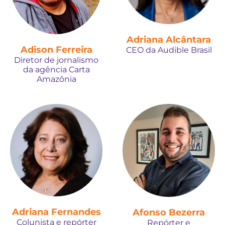
Adriana Alcântara
Adison Ferreira
CEO da Audible Brasil
Diretor de jornalismo
da agência Carta
Amazônia
Adriana Fernandes
Afonso Bezerra
Colunista e repórter
Repórter e