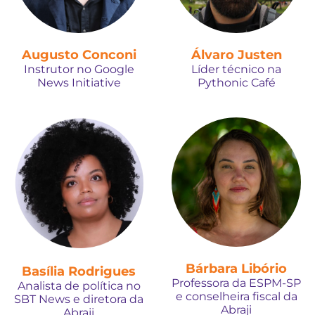
Augusto Conconi
Álvaro Justen
Instrutor no Google
Líder técnico na
News Initiative
Pythonic Café
Bárbara Libório
Basília Rodrigues
Professora da ESPM-SP
Analista de política no
e conselheira fiscal da
SBT News e diretora da
Abraji
Abraji