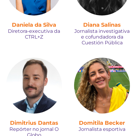
Daniela da Silva
Diana Salinas
Diretora-executiva da
Jornalista investigativa
CTRL+Z
e cofundadora da
Cuestión Pública
Dimitrius Dantas
Domitila Becker
Repórter no jornal O
Jornalista esportiva
Globo