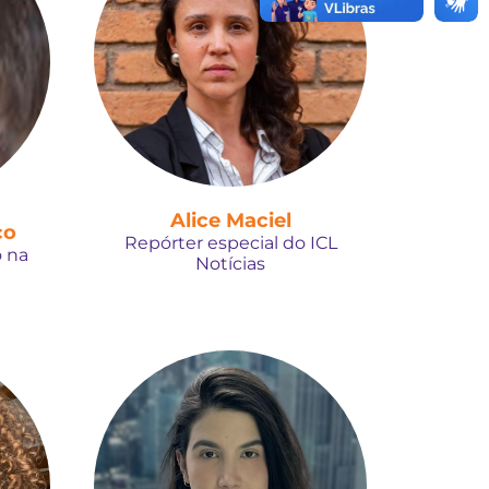
Alice Maciel
co
Repórter especial do ICL
 na
Notícias