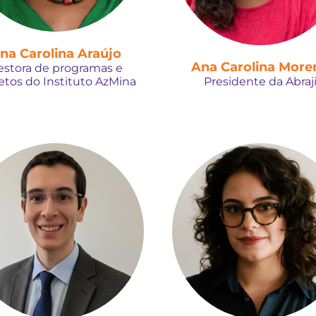
na Carolina Araújo
Ana Carolina More
estora de programas e
etos do Instituto AzMina
Presidente da Abraj