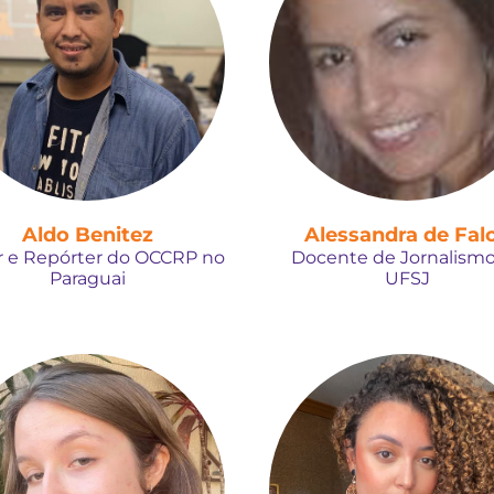
Aldo Benitez
Alessandra de Fal
r e Repórter do OCCRP no
Docente de Jornalismo
Paraguai
UFSJ