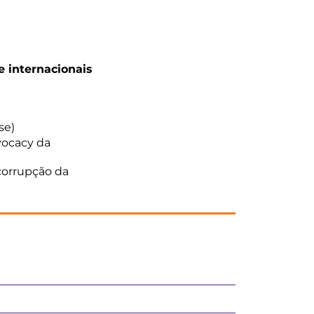
e internacionais
se)
vocacy da
icorrupção da