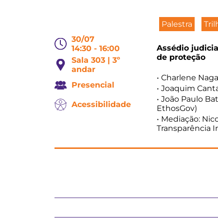
Palestra
Tri
30/07
Assédio judicia
14:30 - 16:00
de proteção
Sala 303 | 3º
andar
• Charlene Naga
Presencial
• Joaquim Canta
• João Paulo B
Acessibilidade
EthosGov)
• Mediação: Nic
Transparência I