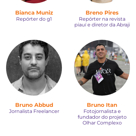
Bianca Muniz
Breno Pires
Repórter do g1
Repórter na revista
piauí e diretor da Abraji
Bruno Abbud
Bruno Itan
Jornalista Freelancer
Fotojornalista e
fundador do projeto
Olhar Complexo