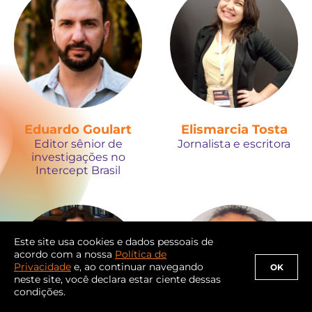
Eduardo Goulart
Elismarcia Tosta
Editor sênior de
Jornalista e escritora
investigações no
Intercept Brasil
Este site usa cookies e dados pessoais de
acordo com a nossa
Política de
Privacidade
e, ao continuar navegando
OK
neste site, você declara estar ciente dessas
condições.