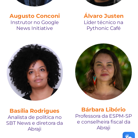
Augusto Conconi
Álvaro Justen
Instrutor no Google
Líder técnico na
News Initiative
Pythonic Café
Bárbara Libório
Basília Rodrigues
Professora da ESPM-SP
Analista de política no
e conselheira fiscal da
SBT News e diretora da
Abraji
Abraji