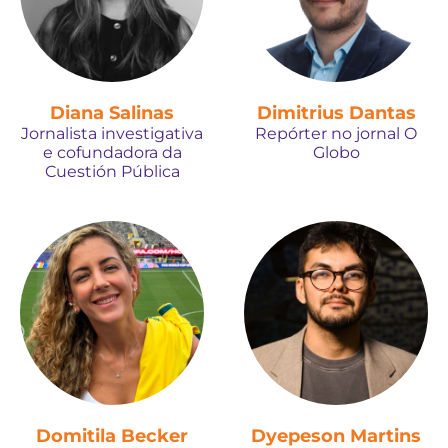
Diana Salinas
Dimitrius Dantas
Jornalista investigativa
Repórter no jornal O
e cofundadora da
Globo
Cuestión Pública
Domitila Becker
Dyepeson Martins