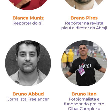
Bianca Muniz
Breno Pires
Repórter do g1
Repórter na revista
piauí e diretor da Abraji
Bruno Abbud
Bruno Itan
Jornalista Freelancer
Fotojornalista e
fundador do projeto
Olhar Complexo