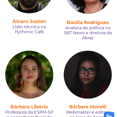
Álvaro Justen
Basília Rodrigues
Líder técnico na
Analista de política no
Pythonic Café
SBT News e diretora da
Abraji
Bárbara Libório
Bárbara Morelli
Professora da ESPM-SP
Webmaster e editora