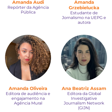
Amanda Audi
Amanda
Repórter da Agência
Grzebielucka
Pública
Estudante de
Jornalismo na UEPG e
autora
Amanda Oliveira
Ana Beatriz Assam
Editora de audiência e
Editora da Global
engajamento na
Investigative
Agência Mural
Journalism Network
(GIJN)