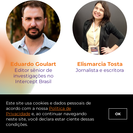
Eduardo Goulart
Elismarcia Tosta
Editor sênior de
Jornalista e escritora
investigações no
Intercept Brasil
Este site usa cookies e dados pessoais de
acordo com a nossa
Política de
Privacidade
e, ao continuar navegando
OK
neste site, você declara estar ciente dessas
condições.