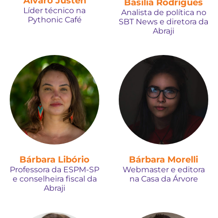
Álvaro Justen
Basília Rodrigues
Líder técnico na
Analista de política no
Pythonic Café
SBT News e diretora da
Abraji
Bárbara Libório
Bárbara Morelli
Professora da ESPM-SP
Webmaster e editora
e conselheira fiscal da
na Casa da Árvore
Abraji