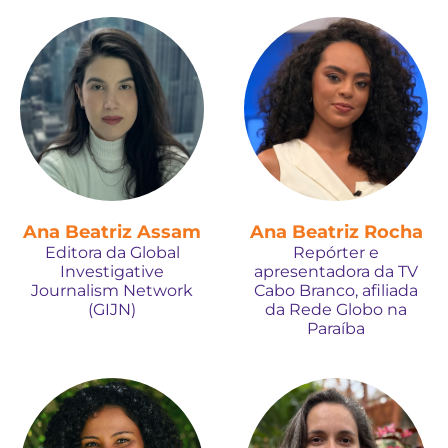
Ana Beatriz Assam
Ana Beatriz Rocha
Editora da Global
Repórter e
Investigative
apresentadora da TV
Journalism Network
Cabo Branco, afiliada
(GIJN)
da Rede Globo na
Paraíba