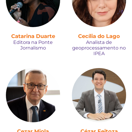
Catarina Duarte
Cecília do Lago
Editora na Ponte
Analista de
Jornalismo
geoprocessamento no
IPEA
Cezar Miola
Cézar Feitoza