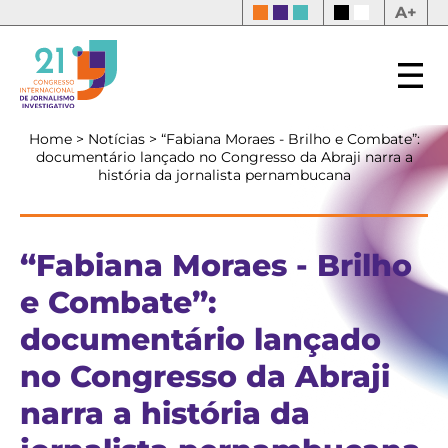
A+
Home
>
Notícias
>
“Fabiana Moraes - Brilho e Combate”:
documentário lançado no Congresso da Abraji narra a
história da jornalista pernambucana
“Fabiana Moraes - Brilho
e Combate”:
documentário lançado
no Congresso da Abraji
narra a história da