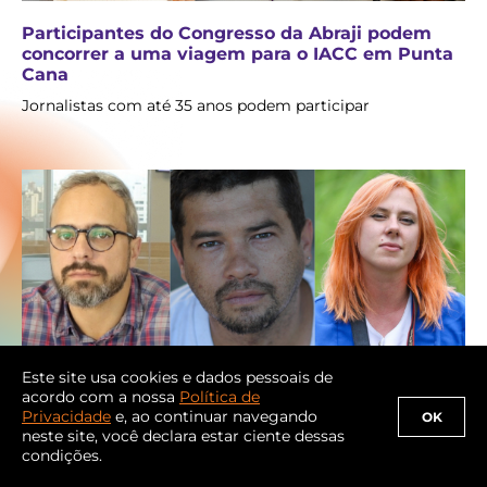
Participantes do Congresso da Abraji podem
concorrer a uma viagem para o IACC em Punta
Cana
Jornalistas com até 35 anos podem participar
Este site usa cookies e dados pessoais de
Três vencedores do Gabo 2026 participam do
acordo com a nossa
Política de
Congresso da Abraji
Privacidade
e, ao continuar navegando
OK
neste site, você declara estar ciente dessas
Gabriela Biló, Artur Rodrigues e Carlos Martínez vão falar
condições.
de seu trabalho