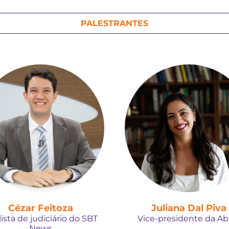
PALESTRANTES
Cézar Feitoza
Juliana Dal Piva
ista de judiciário do SBT
Vice-presidente da Abr
News