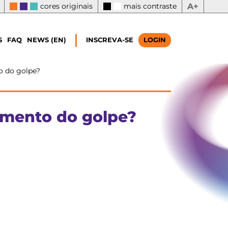
cores originais
mais contraste
A+
S
FAQ
NEWS (EN)
INSCREVA-SE
LOGIN
o do golpe?
amento do golpe?