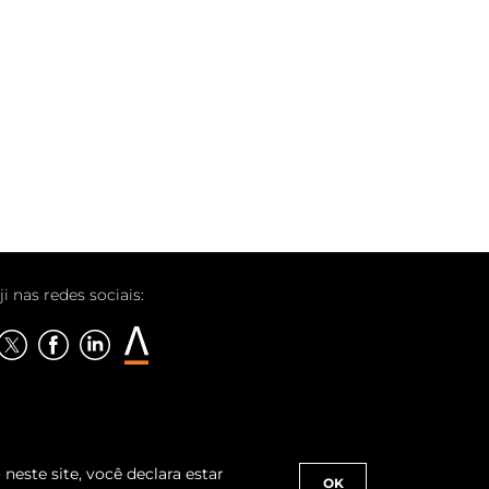
ji nas redes sociais:
neste site, você declara estar
OK