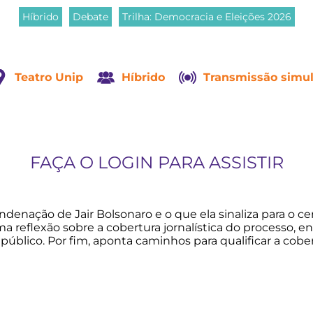
Híbrido
Debate
Trilha: Democracia e Eleições 2026
Teatro Unip
Híbrido
Transmissão simu
FAÇA O LOGIN PARA ASSISTIR
ação de Jair Bolsonaro e o que ela sinaliza para o cenár
reflexão sobre a cobertura jornalística do processo, ent
 público. Por fim, aponta caminhos para qualificar a cob