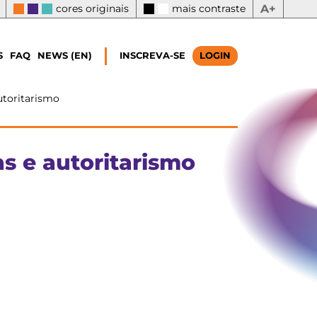
cores originais
mais contraste
A+
S
FAQ
NEWS (EN)
INSCREVA-SE
LOGIN
utoritarismo
as e autoritarismo