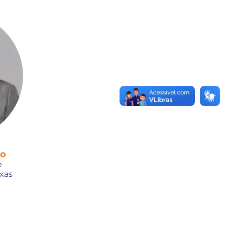
lo
e
exas