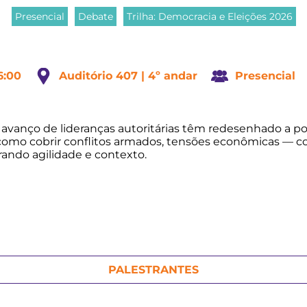
Presencial
Debate
Trilha: Democracia e Eleições 2026
16:00
Auditório 407 | 4º andar
Presencial
 avanço de lideranças autoritárias têm redesenhado a po
e como cobrir conflitos armados, tensões econômicas — c
rando agilidade e contexto.
PALESTRANTES