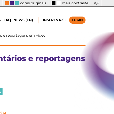
cores originais
mais contraste
A+
S
FAQ
NEWS (EN)
INSCREVA-SE
LOGIN
s e reportagens em vídeo
tários e reportagens
s
ial