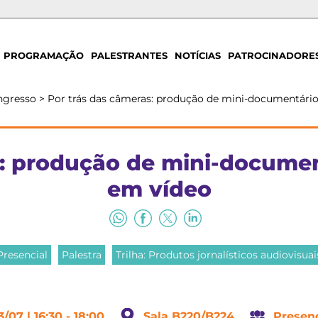
PROGRAMAÇÃO
PALESTRANTES
NOTÍCIAS
PATROCINADORE
ngresso
>
Por trás das câmeras: produção de mini-documentário
s: produção de mini-documen
em vídeo
Presencial
Palestra
Trilha: Produtos jornalísticos audiovisuai
3/07 | 16:30 - 18:00
Sala B220/B224
Presenc