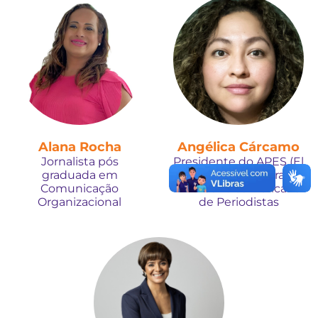
Alana Rocha
Angélica Cárcamo
Jornalista pós
Presidente do APES (El
graduada em
Salvador) e diretora da
Comunicação
Red Centroamericana
Organizacional
de Periodistas