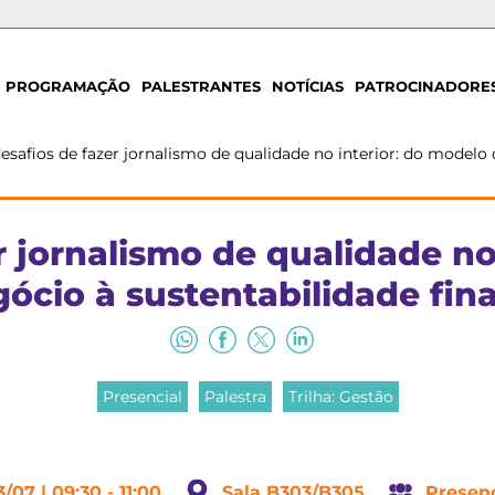
PROGRAMAÇÃO
PALESTRANTES
NOTÍCIAS
PATROCINADORE
esafios de fazer jornalismo de qualidade no interior: do modelo 
r jornalismo de qualidade no
ócio à sustentabilidade fin
Presencial
Palestra
Trilha: Gestão
3/07 | 09:30 - 11:00
Sala B303/B305
Presenc