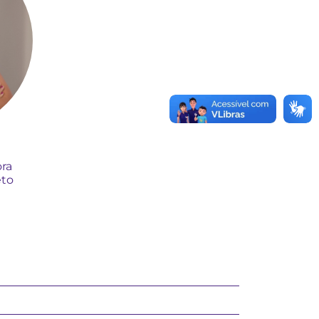
ra
eto