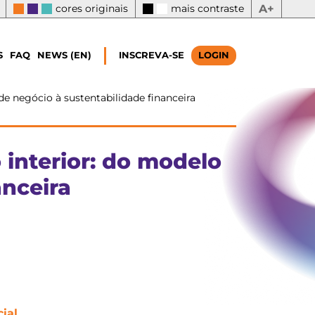
cores originais
mais contraste
A+
S
FAQ
NEWS (EN)
INSCREVA-SE
LOGIN
de negócio à sustentabilidade financeira
 interior: do modelo
anceira
ial