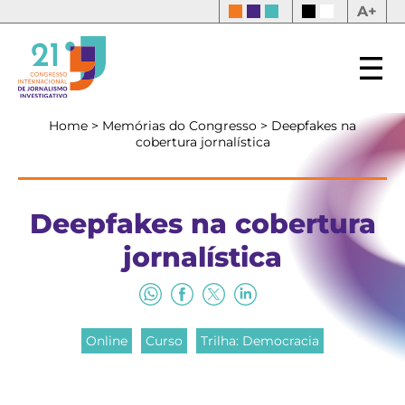
A+
Home
>
Memórias do Congresso
>
Deepfakes na
cobertura jornalística
Deepfakes na cobertura
jornalística
Online
Curso
Trilha: Democracia