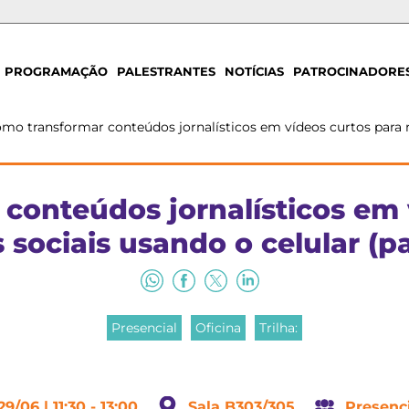
PROGRAMAÇÃO
PALESTRANTES
NOTÍCIAS
PATROCINADORE
mo transformar conteúdos jornalísticos em vídeos curtos para re
conteúdos jornalísticos em 
 sociais usando o celular (pa
Presencial
Oficina
Trilha:
29/06 | 11:30 - 13:00
Sala B303/305
Presenc