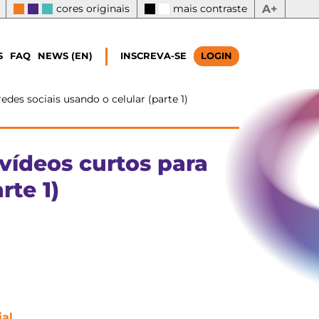
cores originais
mais contraste
A+
S
FAQ
NEWS (EN)
INSCREVA-SE
LOGIN
des sociais usando o celular (parte 1)
vídeos curtos para
rte 1)
ial