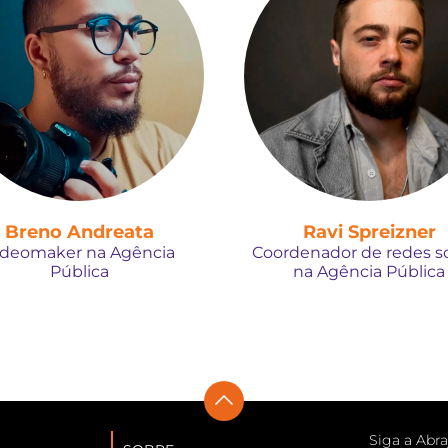
Breno Andreata
Ravi Spreizner
ideomaker na Agência
Coordenador de redes so
Pública
na Agência Pública
Siga a Abra