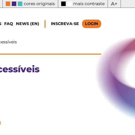
cores originais
mais contraste
A+
S
FAQ
NEWS (EN)
INSCREVA-SE
LOGIN
essíveis
essíveis
l