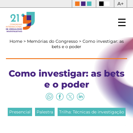
A+
Home
>
Memórias do Congresso
>
Como investigar: as
bets e o poder
Como investigar: as bets
e o poder
Presencial
Palestra
Trilha: Técnicas de investigação