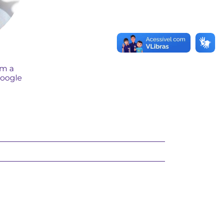
om a
Google